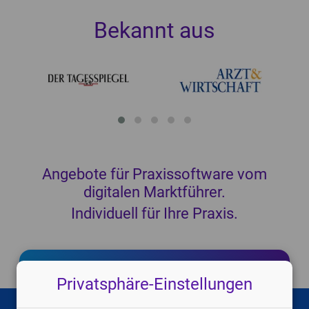
Bekannt aus
Angebote für
Praxissoftware
vom
digitalen Marktführer.
Individuell für Ihre Praxis.
Jetzt kostenlos anfragen!
Privatsphäre-Einstellungen