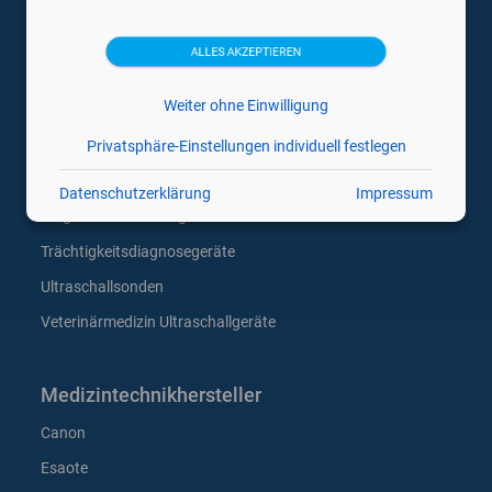
ALLES AKZEPTIEREN
Ultraschallgeräte
Weiter ohne Einwilligung
Gebrauchte Ultraschallgeräte
Gynäkologie Ultraschallgeräte
Privatsphäre-Einstellungen individuell festlegen
Mobile Hand Ultraschallgeräte
Datenschutzerklärung
Impressum
Tragbare Ultraschallgeräte
Trächtigkeitsdiagnosegeräte
Ultraschallsonden
Veterinärmedizin Ultraschallgeräte
Medizintechnikhersteller
Canon
Esaote