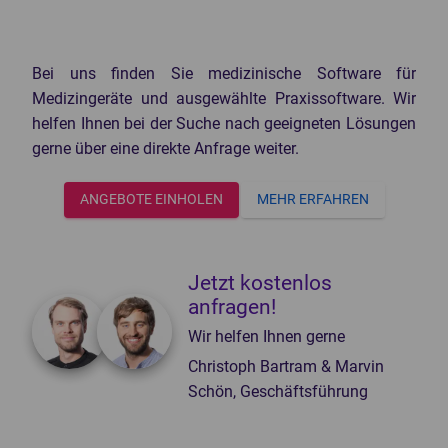
Knochendichtemessgeräte
Mammographiegeräte
CT-Geräte
Mobile Röntgengeräte
Patientenmonitore
Röntgendetektoren
Bei uns finden Sie medizinische Software für
Medizingeräte und ausgewählte Praxissoftware. Wir
POCT-Geräte
Speicherfolienscanner
helfen Ihnen bei der Suche nach geeigneten Lösungen
Endoskope
Veterinär Röntgengeräte
gerne über eine direkte Anfrage weiter.
3D-Drucker Dental
ANGEBOTE EINHOLEN
MEHR ERFAHREN
Jetzt kostenlos
anfragen!
Wir helfen Ihnen gerne
Christoph Bartram & Marvin
Schön, Geschäftsführung