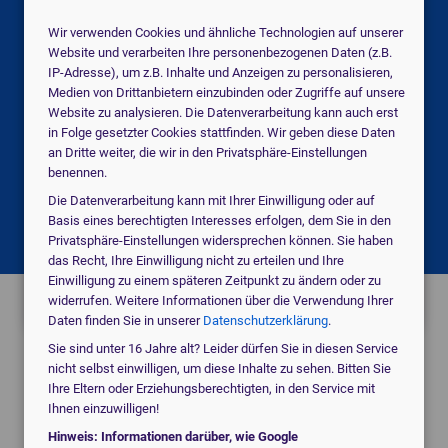
Suchen Sie für eine Praxis, eine Klinik oder
Wir verwenden Cookies und ähnliche Technologien auf unserer
ein MVZ?
Website und verarbeiten Ihre personenbezogenen Daten (z.B.
IP-Adresse), um z.B. Inhalte und Anzeigen zu personalisieren,
Medien von Drittanbietern einzubinden oder Zugriffe auf unsere
medical_services
Praxis
Website zu analysieren. Die Datenverarbeitung kann auch erst
in Folge gesetzter Cookies stattfinden. Wir geben diese Daten
an Dritte weiter, die wir in den Privatsphäre-Einstellungen
benennen.
domain
Klinik / MVZ
Die Datenverarbeitung kann mit Ihrer Einwilligung oder auf
Basis eines berechtigten Interesses erfolgen, dem Sie in den
Privatsphäre-Einstellungen widersprechen können. Sie haben
das Recht, Ihre Einwilligung nicht zu erteilen und Ihre
local_hospital
Etwas anderes
Einwilligung zu einem späteren Zeitpunkt zu ändern oder zu
widerrufen. Weitere Informationen über die Verwendung Ihrer
Daten finden Sie in unserer
Datenschutzerklärung
.
Sie sind unter 16 Jahre alt? Leider dürfen Sie in diesen Service
nicht selbst einwilligen, um diese Inhalte zu sehen. Bitten Sie
Ihre Eltern oder Erziehungsberechtigten, in den Service mit
Ihnen einzuwilligen!
Angebote vom digitalen Marktführer.
Hinweis: Informationen darüber, wie Google