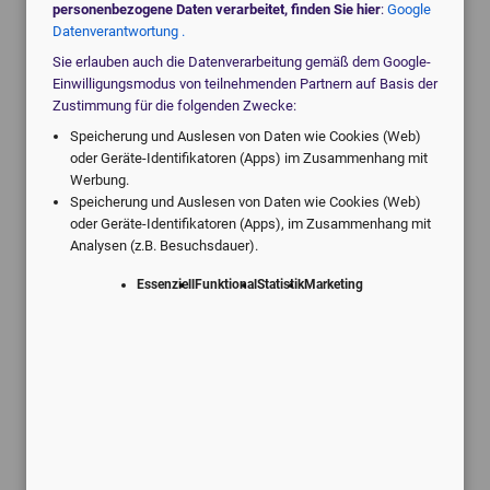
Individuell für Ihre Praxis.
personenbezogene Daten verarbeitet, finden Sie hier
:
Google
Datenverantwortung .
Sie erlauben auch die Datenverarbeitung gemäß dem Google-
Einwilligungsmodus von teilnehmenden Partnern auf Basis der
Zustimmung für die folgenden Zwecke:
Speicherung und Auslesen von Daten wie Cookies (Web)
oder Geräte-Identifikatoren (Apps) im Zusammenhang mit
Werbung.
Schneller Service
Speicherung und Auslesen von Daten wie Cookies (Web)
oder Geräte-Identifikatoren (Apps), im Zusammenhang mit
Kostenlose Rückmeldung innerhalb
Analysen (z.B. Besuchsdauer).
von 24 Stunden
Essenziell
Funktional
Statistik
Marketing
Erfolg durch Erfahrung