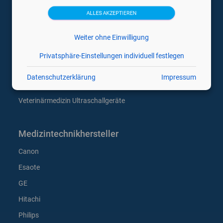
Gebrauchte Ultraschallgeräte
ALLES AKZEPTIEREN
Gynäkologie Ultraschallgeräte
Mobile Hand Ultraschallgeräte
Weiter ohne Einwilligung
Tragbare Ultraschallgeräte
Privatsphäre-Einstellungen individuell festlegen
Trächtigkeitsdiagnosegeräte
Datenschutzerklärung
Impressum
Ultraschallsonden
Veterinärmedizin Ultraschallgeräte
Medizintechnikhersteller
Canon
Esaote
GE
Hitachi
Philips