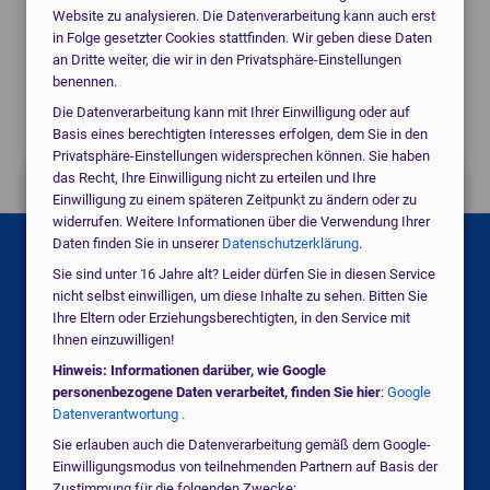
Website zu analysieren. Die Datenverarbeitung kann auch erst
Angebote für
EKG-Geräte
vom digitalen
in Folge gesetzter Cookies stattfinden. Wir geben diese Daten
Marktführer.
an Dritte weiter, die wir in den Privatsphäre-Einstellungen
benennen.
Individuell für Ihre Praxis.
Die Datenverarbeitung kann mit Ihrer Einwilligung oder auf
Basis eines berechtigten Interesses erfolgen, dem Sie in den
Privatsphäre-Einstellungen widersprechen können. Sie haben
das Recht, Ihre Einwilligung nicht zu erteilen und Ihre
Jetzt kostenlos anfragen!
Einwilligung zu einem späteren Zeitpunkt zu ändern oder zu
widerrufen. Weitere Informationen über die Verwendung Ihrer
Daten finden Sie in unserer
Datenschutzerklärung
.
Suchen Sie für eine Praxis, eine Klinik oder
Sie sind unter 16 Jahre alt? Leider dürfen Sie in diesen Service
ein MVZ?
nicht selbst einwilligen, um diese Inhalte zu sehen. Bitten Sie
Ihre Eltern oder Erziehungsberechtigten, in den Service mit
Ihnen einzuwilligen!
medical_services
Praxis
Hinweis: Informationen darüber, wie Google
personenbezogene Daten verarbeitet, finden Sie hier
:
Google
Datenverantwortung .
Sie erlauben auch die Datenverarbeitung gemäß dem Google-
domain
Klinik / MVZ
Einwilligungsmodus von teilnehmenden Partnern auf Basis der
Zustimmung für die folgenden Zwecke: