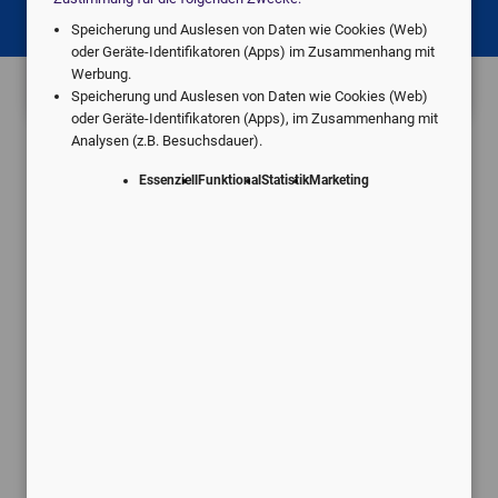
Speicherung und Auslesen von Daten wie Cookies (Web)
local_hospital
Etwas anderes
oder Geräte-Identifikatoren (Apps) im Zusammenhang mit
Werbung.
Speicherung und Auslesen von Daten wie Cookies (Web)
oder Geräte-Identifikatoren (Apps), im Zusammenhang mit
Analysen (z.B. Besuchsdauer).
Essenziell
Funktional
Statistik
Marketing
Angebote vom digitalen Marktführer.
Individuell für Ihre Praxis.
Schneller Service
Kostenlose Rückmeldung innerhalb