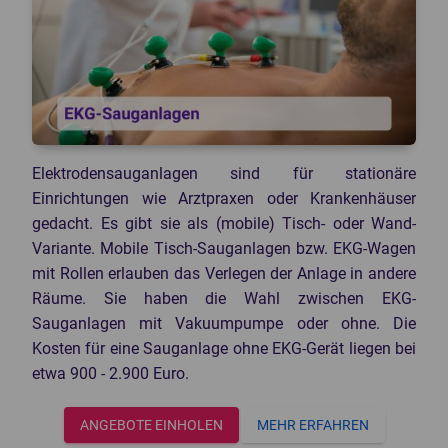
Knochendichtemessgeräte
Mammographiegeräte
CT-Geräte
Mobile Röntgengeräte
Patientenmonitore
Röntgendetektoren
POCT-Geräte
Speicherfolienscanner
Endoskope
Veterinär Röntgengeräte
3D-Drucker Dental
Elektrodensauganlagen sind für stationäre
Einrichtungen wie Arztpraxen oder Krankenhäuser
gedacht. Es gibt sie als (mobile) Tisch- oder Wand-
Variante. Mobile Tisch-Sauganlagen bzw. EKG-Wagen
mit Rollen erlauben das Verlegen der Anlage in andere
Räume. Sie haben die Wahl zwischen EKG-
Sauganlagen mit Vakuumpumpe oder ohne. Die
Kosten für eine Sauganlage ohne EKG-Gerät liegen bei
etwa 900 - 2.900 Euro.
ANGEBOTE EINHOLEN
MEHR ERFAHREN