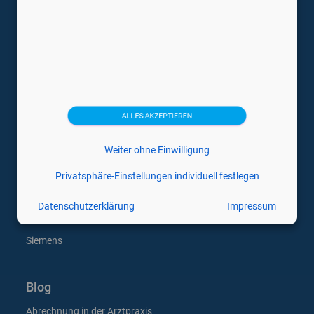
Ultraschallsonden
Veterinärmedizin Ultraschallgeräte
Medizintechnikhersteller
Canon
ALLES AKZEPTIEREN
Esaote
GE
Weiter ohne Einwilligung
Hitachi
Privatsphäre-Einstellungen individuell festlegen
Philips
Datenschutzerklärung
Impressum
Samsung
Siemens
Blog
Abrechnung in der Arztpraxis