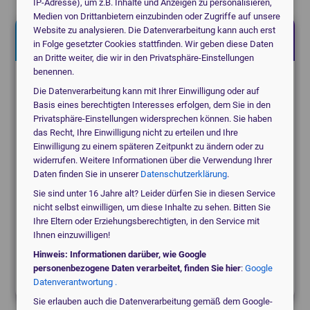
IP-Adresse), um z.B. Inhalte und Anzeigen zu personalisieren,
Medien von Drittanbietern einzubinden oder Zugriffe auf unsere
Website zu analysieren. Die Datenverarbeitung kann auch erst
Jetzt kostenlos anfragen!
in Folge gesetzter Cookies stattfinden. Wir geben diese Daten
an Dritte weiter, die wir in den Privatsphäre-Einstellungen
benennen.
Suchen Sie für eine Praxis, eine Klinik oder ein
Die Datenverarbeitung kann mit Ihrer Einwilligung oder auf
MVZ?
Basis eines berechtigten Interesses erfolgen, dem Sie in den
Privatsphäre-Einstellungen widersprechen können. Sie haben
das Recht, Ihre Einwilligung nicht zu erteilen und Ihre
medical_services
Einwilligung zu einem späteren Zeitpunkt zu ändern oder zu
Praxis
widerrufen. Weitere Informationen über die Verwendung Ihrer
Daten finden Sie in unserer
Datenschutzerklärung
.
Sie sind unter 16 Jahre alt? Leider dürfen Sie in diesen Service
domain
Klinik / MVZ
nicht selbst einwilligen, um diese Inhalte zu sehen. Bitten Sie
Ihre Eltern oder Erziehungsberechtigten, in den Service mit
Ihnen einzuwilligen!
local_hospital
Hinweis: Informationen darüber, wie Google
Etwas anderes
personenbezogene Daten verarbeitet, finden Sie hier
:
Google
Datenverantwortung .
Sie erlauben auch die Datenverarbeitung gemäß dem Google-