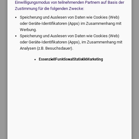
Einwilligungsmodus von teilnehmenden Partnern auf Basis der
Zustimmung für die folgenden Zwecke:
Speicherung und Auslesen von Daten wie Cookies (Web)
oder Geräte-Identifikatoren (Apps) im Zusammenhang mit
Werbung.
Angebote vom digitalen Marktführer.
Speicherung und Auslesen von Daten wie Cookies (Web)
oder Geräte-Identifikatoren (Apps), im Zusammenhang mit
Individuell für Ihre Praxis.
Analysen (z.B. Besuchsdauer).
Essenziell
Funktional
Statistik
Marketing
Schneller Service
Kostenlose Rückmeldung innerhalb
von 24 Stunden