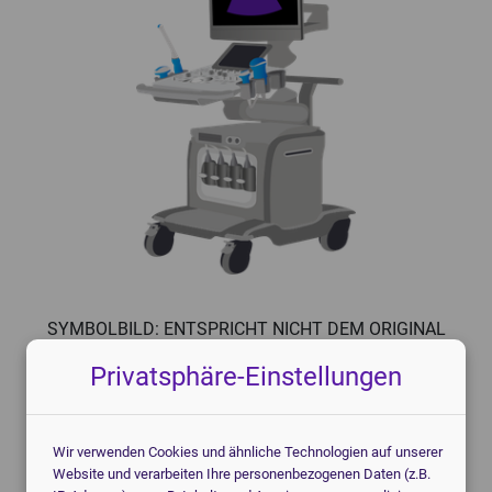
Knochendichtemessgeräte
Mammographiegeräte
CT-Geräte
Mobile Röntgengeräte
Patientenmonitore
Röntgendetektoren
POCT-Geräte
Speicherfolienscanner
Endoskope
Veterinär Röntgengeräte
3D-Drucker Dental
SYMBOLBILD: ENTSPRICHT NICHT DEM ORIGINAL
Privatsphäre-Einstellungen
Jetzt kostenlos anfragen!
Wir verwenden Cookies und ähnliche Technologien auf unserer
Ich helfe Ihnen gerne.
Website und verarbeiten Ihre personenbezogenen Daten (z.B.
Christoph Bartram, Geschäftsführung