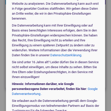
Website zu analysieren. Die Datenverarbeitung kann auch erst
in Folge gesetzter Cookies stattfinden. Wir geben diese Daten
Suchen Sie für eine Praxis, eine Klinik oder ein
an Dritte weiter, die wir in den Privatsphäre-Einstellungen
benennen.
MVZ?
Die Datenverarbeitung kann mit Ihrer Einwilligung oder auf
Basis eines berechtigten Interesses erfolgen, dem Sie in den
medical_services
Praxis
Privatsphäre-Einstellungen widersprechen können. Sie haben
das Recht, Ihre Einwilligung nicht zu erteilen und Ihre
Einwilligung zu einem späteren Zeitpunkt zu ändern oder zu
widerrufen. Weitere Informationen über die Verwendung Ihrer
domain
Klinik / MVZ
Daten finden Sie in unserer
Datenschutzerklärung
.
Sie sind unter 16 Jahre alt? Leider dürfen Sie in diesen Service
nicht selbst einwilligen, um diese Inhalte zu sehen. Bitten Sie
Ihre Eltern oder Erziehungsberechtigten, in den Service mit
local_hospital
Etwas anderes
Ihnen einzuwilligen!
Hinweis: Informationen darüber, wie Google
personenbezogene Daten verarbeitet, finden Sie hier
:
Google
Datenverantwortung .
Sie erlauben auch die Datenverarbeitung gemäß dem Google-
Einwilligungsmodus von teilnehmenden Partnern auf Basis der
Zustimmung für die folgenden Zwecke: