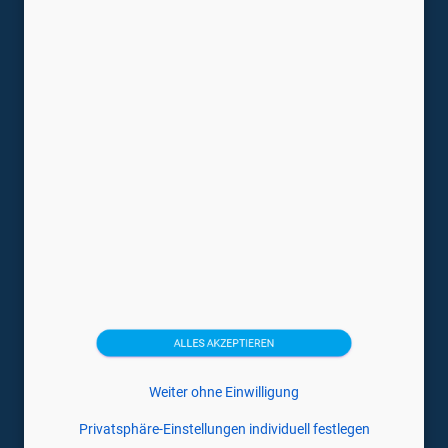
Gebrauchte Ultraschallgeräte
Gynäkologie Ultraschallgeräte
Mobile Hand Ultraschallgeräte
Tragbare Ultraschallgeräte
Trächtigkeitsdiagnosegeräte
Ultraschallsonden
Veterinärmedizin Ultraschallgeräte
Medizintechnikhersteller
Canon
Esaote
ALLES AKZEPTIEREN
GE
Weiter ohne Einwilligung
Hitachi
Privatsphäre-Einstellungen individuell festlegen
Philips