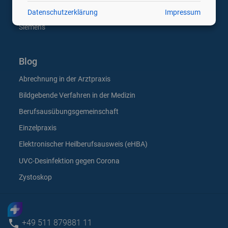
Samsung
Datenschutzerklärung
Impressum
Siemens
Blog
Abrechnung in der Arztpraxis
Bildgebende Verfahren in der Medizin
Berufsausübungsgemeinschaft
Einzelpraxis
Elektronischer Heilberufsausweis (eHBA)
UVC-Desinfektion gegen Corona
Zystoskop
phone
+49 511 879881 11