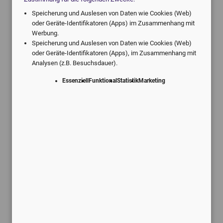
Speicherung und Auslesen von Daten wie Cookies (Web)
Angebote vom digitalen Marktführer.
oder Geräte-Identifikatoren (Apps) im Zusammenhang mit
Werbung.
Individuell für Ihre Praxis.
Speicherung und Auslesen von Daten wie Cookies (Web)
oder Geräte-Identifikatoren (Apps), im Zusammenhang mit
Analysen (z.B. Besuchsdauer).
Essenziell
Funktional
Statistik
Marketing
Schneller Service
Kostenlose Rückmeldung innerhalb
von 24 Stunden