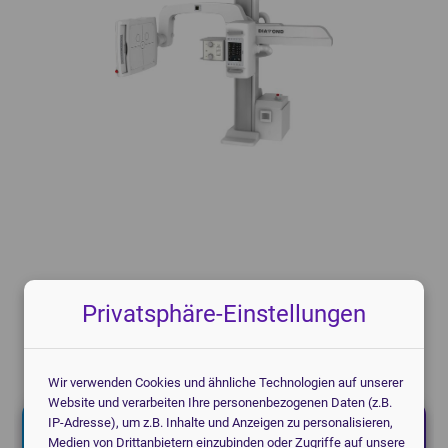
Knochendichtemessgeräte
Mammographiegeräte
CT-Geräte
Mobile Röntgengeräte
Patientenmonitore
Röntgendetektoren
POCT-Geräte
Speicherfolienscanner
Endoskope
Veterinär Röntgengeräte
3D-Drucker Dental
Privatsphäre-Einstellungen
Jetzt kostenlos anfragen!
Ich helfe Ihnen gerne.
Christoph Bartram, Geschäftsführung
Wir verwenden Cookies und ähnliche Technologien auf unserer
Website und verarbeiten Ihre personenbezogenen Daten (z.B.
IP-Adresse), um z.B. Inhalte und Anzeigen zu personalisieren,
Jetzt kostenlos anfragen!
Medien von Drittanbietern einzubinden oder Zugriffe auf unsere