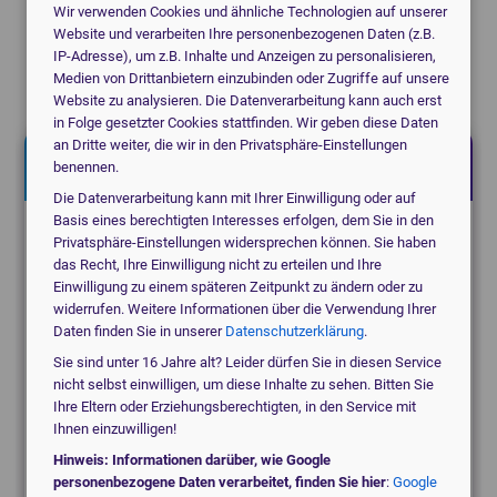
Wir verwenden Cookies und ähnliche Technologien auf unserer
Website und verarbeiten Ihre personenbezogenen Daten (z.B.
Jetzt kostenlos anfragen!
IP-Adresse), um z.B. Inhalte und Anzeigen zu personalisieren,
Ich helfe Ihnen gerne.
Medien von Drittanbietern einzubinden oder Zugriffe auf unsere
Christoph Bartram, Geschäftsführung
Website zu analysieren. Die Datenverarbeitung kann auch erst
in Folge gesetzter Cookies stattfinden. Wir geben diese Daten
an Dritte weiter, die wir in den Privatsphäre-Einstellungen
Jetzt kostenlos anfragen!
benennen.
Die Datenverarbeitung kann mit Ihrer Einwilligung oder auf
Basis eines berechtigten Interesses erfolgen, dem Sie in den
Suchen Sie für eine Praxis, eine Klinik oder ein
Privatsphäre-Einstellungen widersprechen können. Sie haben
das Recht, Ihre Einwilligung nicht zu erteilen und Ihre
MVZ?
Einwilligung zu einem späteren Zeitpunkt zu ändern oder zu
widerrufen. Weitere Informationen über die Verwendung Ihrer
Daten finden Sie in unserer
Datenschutzerklärung
.
medical_services
Praxis
Sie sind unter 16 Jahre alt? Leider dürfen Sie in diesen Service
nicht selbst einwilligen, um diese Inhalte zu sehen. Bitten Sie
Ihre Eltern oder Erziehungsberechtigten, in den Service mit
domain
Klinik / MVZ
Ihnen einzuwilligen!
Hinweis: Informationen darüber, wie Google
personenbezogene Daten verarbeitet, finden Sie hier
:
Google