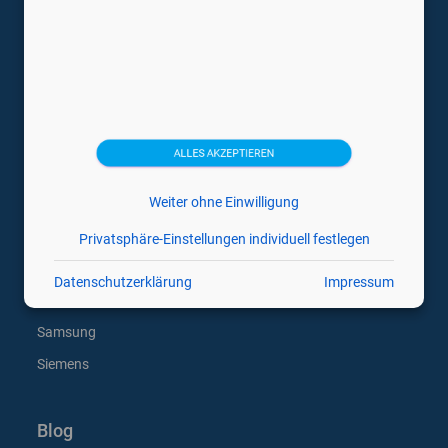
Trächtigkeitsdiagnosegeräte
Ultraschallsonden
Veterinärmedizin Ultraschallgeräte
Medizintechnikhersteller
ALLES AKZEPTIEREN
Canon
Weiter ohne Einwilligung
Esaote
GE
Privatsphäre-Einstellungen individuell festlegen
Hitachi
Datenschutzerklärung
Impressum
Philips
Samsung
Siemens
Blog