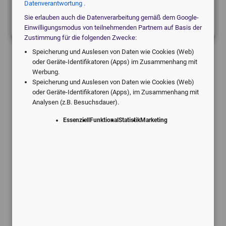
Datenverantwortung .
local_hospital
Etwas anderes
Sie erlauben auch die Datenverarbeitung gemäß dem Google-
Einwilligungsmodus von teilnehmenden Partnern auf Basis der
Zustimmung für die folgenden Zwecke:
Speicherung und Auslesen von Daten wie Cookies (Web)
oder Geräte-Identifikatoren (Apps) im Zusammenhang mit
Werbung.
Speicherung und Auslesen von Daten wie Cookies (Web)
oder Geräte-Identifikatoren (Apps), im Zusammenhang mit
Analysen (z.B. Besuchsdauer).
Angebote vom digitalen Marktführer.
Individuell für Ihre Praxis.
Essenziell
Funktional
Statistik
Marketing
Schneller Service