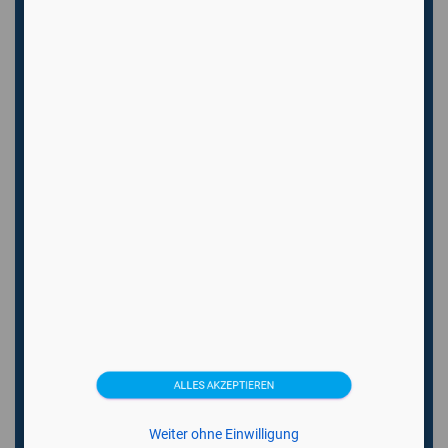
Ultraschallgeräte
Gebrauchte Ultraschallgeräte
Gynäkologie Ultraschallgeräte
Mobile Hand Ultraschallgeräte
Tragbare Ultraschallgeräte
Trächtigkeitsdiagnosegeräte
Ultraschallsonden
Veterinärmedizin Ultraschallgeräte
Medizintechnikhersteller
Canon
ALLES AKZEPTIEREN
Esaote
Weiter ohne Einwilligung
GE