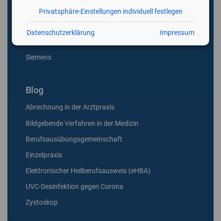
Hitachi
Privatsphäre-Einstellungen individuell festlegen
Philips
Datenschutzerklärung
Impressum
Samsung
Siemens
Blog
Abrechnung in der Arztpraxis
Bildgebende Verfahren in der Medizin
Berufsausübungsgemeinschaft
Einzelpraxis
Elektronischer Heilberufsausweis (eHBA)
UVC-Desinfektion gegen Corona
Zystoskop