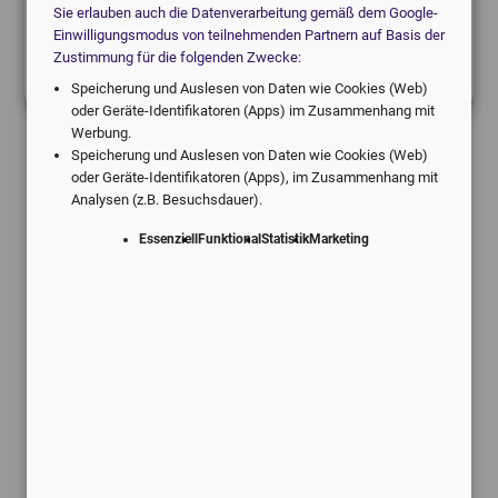
Sie erlauben auch die Datenverarbeitung gemäß dem Google-
Einwilligungsmodus von teilnehmenden Partnern auf Basis der
local_hospital
Etwas anderes
Zustimmung für die folgenden Zwecke:
Speicherung und Auslesen von Daten wie Cookies (Web)
oder Geräte-Identifikatoren (Apps) im Zusammenhang mit
Werbung.
Speicherung und Auslesen von Daten wie Cookies (Web)
oder Geräte-Identifikatoren (Apps), im Zusammenhang mit
Analysen (z.B. Besuchsdauer).
Essenziell
Funktional
Statistik
Marketing
Angebote vom digitalen Marktführer.
Individuell für Ihre Praxis.
Schneller Service