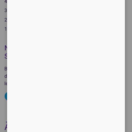
4 Sterne
0%
3 Sterne
0%
2 Sterne
0%
1 Stern
0%
Noch keine Bewertungen. Schreiben
Sie den ersten Testbericht!
Bewerten Sie Ihr Gerät oder Ihre Software und teilen Sie
dadurch Ihre Erfahrung mit Ihren Kollegen, damit sie
leichter das richtige Produkt für sich finden.
SCHREIBEN SIE EINE BEWERTUNG
Ähnliche Produkte