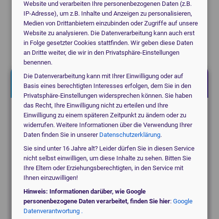
Website und verarbeiten Ihre personenbezogenen Daten (z.B.
IP-Adresse), um z.B. Inhalte und Anzeigen zu personalisieren,
Medien von Drittanbietern einzubinden oder Zugriffe auf unsere
Jetzt kostenlos anfragen!
Website zu analysieren. Die Datenverarbeitung kann auch erst
Ich helfe Ihnen gerne.
in Folge gesetzter Cookies stattfinden. Wir geben diese Daten
Christoph Bartram, Geschäftsführung
an Dritte weiter, die wir in den Privatsphäre-Einstellungen
benennen.
Die Datenverarbeitung kann mit Ihrer Einwilligung oder auf
Jetzt kostenlos anfragen!
Basis eines berechtigten Interesses erfolgen, dem Sie in den
Privatsphäre-Einstellungen widersprechen können. Sie haben
das Recht, Ihre Einwilligung nicht zu erteilen und Ihre
Suchen Sie für eine Praxis, eine Klinik oder ein
Einwilligung zu einem späteren Zeitpunkt zu ändern oder zu
widerrufen. Weitere Informationen über die Verwendung Ihrer
MVZ?
Daten finden Sie in unserer
Datenschutzerklärung
.
Sie sind unter 16 Jahre alt? Leider dürfen Sie in diesen Service
medical_services
nicht selbst einwilligen, um diese Inhalte zu sehen. Bitten Sie
Praxis
Ihre Eltern oder Erziehungsberechtigten, in den Service mit
Ihnen einzuwilligen!
Hinweis: Informationen darüber, wie Google
domain
Klinik / MVZ
personenbezogene Daten verarbeitet, finden Sie hier
:
Google
Datenverantwortung .