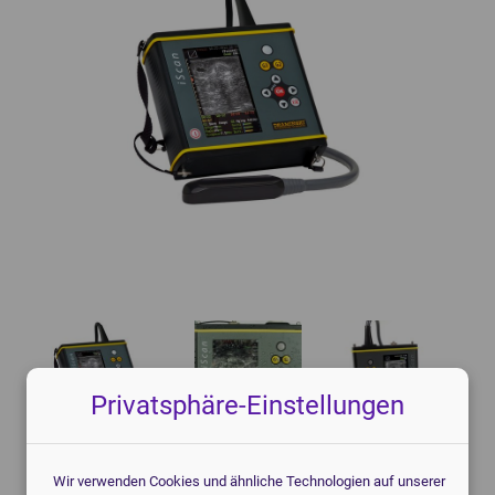
Knochendichtemessgeräte
Mammographiegeräte
CT-Geräte
Mobile Röntgengeräte
Patientenmonitore
Röntgendetektoren
POCT-Geräte
Speicherfolienscanner
Endoskope
Veterinär Röntgengeräte
3D-Drucker Dental
‹
›
Privatsphäre-Einstellungen
Wir verwenden Cookies und ähnliche Technologien auf unserer