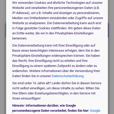
Jetzt kostenlos anfragen!
Wir verwenden Cookies und ähnliche Technologien auf unserer
Ich helfe Ihnen gerne.
Website und verarbeiten Ihre personenbezogenen Daten (z.B.
Christoph Bartram, Geschäftsführung
IP-Adresse), um z.B. Inhalte und Anzeigen zu personalisieren,
Medien von Drittanbietern einzubinden oder Zugriffe auf unsere
Website zu analysieren. Die Datenverarbeitung kann auch erst
in Folge gesetzter Cookies stattfinden. Wir geben diese Daten
Jetzt kostenlos anfragen!
an Dritte weiter, die wir in den Privatsphäre-Einstellungen
benennen.
Die Datenverarbeitung kann mit Ihrer Einwilligung oder auf
Suchen Sie für eine Praxis, eine Klinik oder ein
Basis eines berechtigten Interesses erfolgen, dem Sie in den
MVZ?
Privatsphäre-Einstellungen widersprechen können. Sie haben
das Recht, Ihre Einwilligung nicht zu erteilen und Ihre
Einwilligung zu einem späteren Zeitpunkt zu ändern oder zu
medical_services
Praxis
widerrufen. Weitere Informationen über die Verwendung Ihrer
Daten finden Sie in unserer
Datenschutzerklärung
.
Sie sind unter 16 Jahre alt? Leider dürfen Sie in diesen Service
nicht selbst einwilligen, um diese Inhalte zu sehen. Bitten Sie
domain
Klinik / MVZ
Ihre Eltern oder Erziehungsberechtigten, in den Service mit
Ihnen einzuwilligen!
Hinweis: Informationen darüber, wie Google
local_hospital
Etwas anderes
personenbezogene Daten verarbeitet, finden Sie hier
:
Google