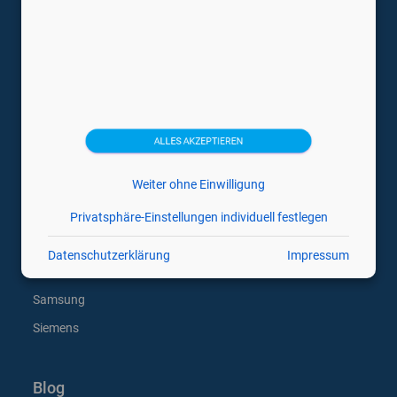
Trächtigkeitsdiagnosegeräte
Ultraschallsonden
Veterinärmedizin Ultraschallgeräte
Medizintechnikhersteller
ALLES AKZEPTIEREN
Canon
Weiter ohne Einwilligung
Esaote
GE
Privatsphäre-Einstellungen individuell festlegen
Hitachi
Datenschutzerklärung
Impressum
Philips
Samsung
Siemens
Blog