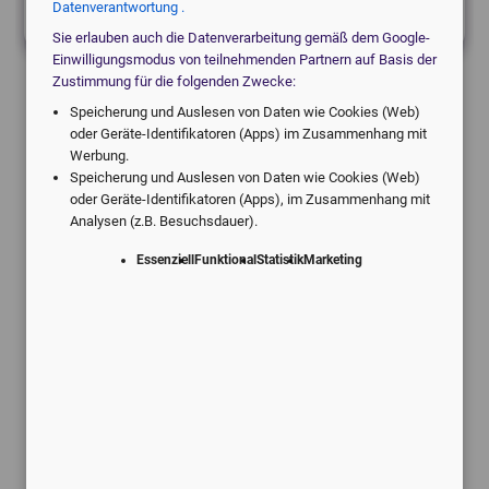
Datenverantwortung .
Sie erlauben auch die Datenverarbeitung gemäß dem Google-
Einwilligungsmodus von teilnehmenden Partnern auf Basis der
Zustimmung für die folgenden Zwecke:
Speicherung und Auslesen von Daten wie Cookies (Web)
oder Geräte-Identifikatoren (Apps) im Zusammenhang mit
Werbung.
Speicherung und Auslesen von Daten wie Cookies (Web)
Angebote vom digitalen Marktführer.
oder Geräte-Identifikatoren (Apps), im Zusammenhang mit
Individuell für Ihre Praxis.
Analysen (z.B. Besuchsdauer).
Essenziell
Funktional
Statistik
Marketing
Schneller Service
Kostenlose Rückmeldung innerhalb
von 24 Stunden